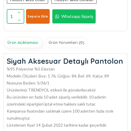
1
Whatsapp Sipariş
Sepete Ekle
Ürün Açıklaması
Ürün Yorumları (0)
Siyah Aksesuar Detaylı Pantolon
%95 Polyester %5 Elastan
Modelin Ölçüleri: Boy: 1.76, Göğüs: 84, Bel: 69, Kalça: 89
Numune Beden: S/36/1
Ürünlerimiz TRENDYOL etiketi ile gönderilecektir
Bu üründen en fazla 10 adet sipariş verilebilir. 10 adetin
üzerindeki siparişleri iptal etme hakkını saklı tutar.
Kampanya fiyatından satılmak üzere 100 adetten fazla stok
sunulmuştur.
Listelenen fiyat 14 Şubat 2022 tarihine kadar geçerlidir.