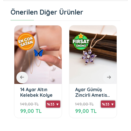
Önerilen Diğer Ürünler
14 Ayar Altın
Ayar Gümüş
Kelebek Kolye
Zincirli Ametist
Taşli Rose
149,00 TL
149,00 TL
 ▼
%33 ▼
%33 ▼
99,00 TL
99,00 TL