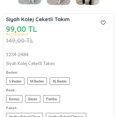
Siyah Kolej Ceketli Takım
99,00 TL
%33,56 İndirim
149,00 TL
1234-2484
Siyah Kolej Ceketli Takım
Beden:
S Beden
M Beden
XL Beden
Renk:
Kırmızı
Beyez
Pembe
Paket:
Hediye Paketi Olsun
Hediye Paketi Olmasın