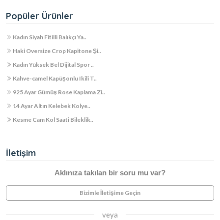
Popüler Ürünler
Kadın Siyah Fitilli Balıkçı Ya..
Haki Oversize Crop Kapitone Şi..
Kadın Yüksek Bel Dijital Spor ..
Kahve-camel Kapüşonlu Ikili T..
925 Ayar Gümüş Rose Kaplama Zi..
14 Ayar Altın Kelebek Kolye..
Kesme Cam Kol Saati Bileklik..
İletişim
Aklınıza takılan bir soru mu var?
Bizimle İletişime Geçin
veya