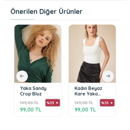
Önerilen Diğer Ürünler
Yaka Sandy
Kadın Beyaz
Crop Bluz
Kare Yaka
Triko Crop
149,00 TL
149,00 TL
 ▼
%33 ▼
%33 ▼
99,00 TL
99,00 TL