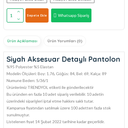
1
Whatsapp Sipariş
Sepete Ekle
Ürün Açıklaması
Ürün Yorumları (0)
Siyah Aksesuar Detaylı Pantolon
%95 Polyester %5 Elastan
Modelin Ölçüleri: Boy: 1.76, Göğüs: 84, Bel: 69, Kalça: 89
Numune Beden: S/36/1
Ürünlerimiz TRENDYOL etiketi ile gönderilecektir
Bu üründen en fazla 10 adet sipariş verilebilir. 10 adetin
üzerindeki siparişleri iptal etme hakkını saklı tutar.
Kampanya fiyatından satılmak üzere 100 adetten fazla stok
sunulmuştur.
Listelenen fiyat 14 Şubat 2022 tarihine kadar geçerlidir.