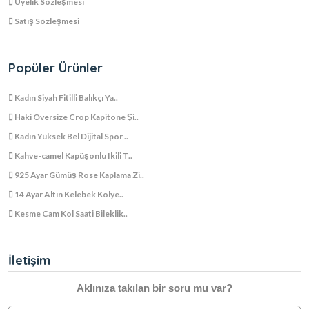
Üyelik Sözleşmesi
Satış Sözleşmesi
Popüler Ürünler
Kadın Siyah Fitilli Balıkçı Ya..
Haki Oversize Crop Kapitone Şi..
Kadın Yüksek Bel Dijital Spor ..
Kahve-camel Kapüşonlu Ikili T..
925 Ayar Gümüş Rose Kaplama Zi..
14 Ayar Altın Kelebek Kolye..
Kesme Cam Kol Saati Bileklik..
İletişim
Aklınıza takılan bir soru mu var?