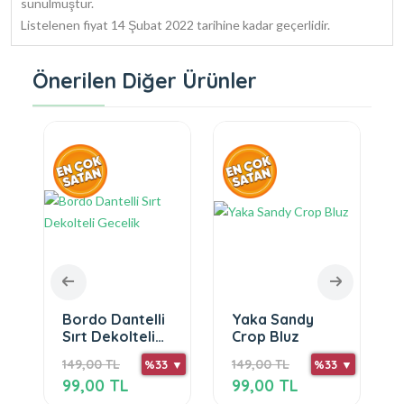
sunulmuştur.
Listelenen fiyat 14 Şubat 2022 tarihine kadar geçerlidir.
Önerilen Diğer Ürünler
Bordo Dantelli
Yaka Sandy
Sırt Dekolteli
Crop Bluz
Gecelik
149,00 TL
149,00 TL
 ▼
%33 ▼
%33 ▼
99,00 TL
99,00 TL