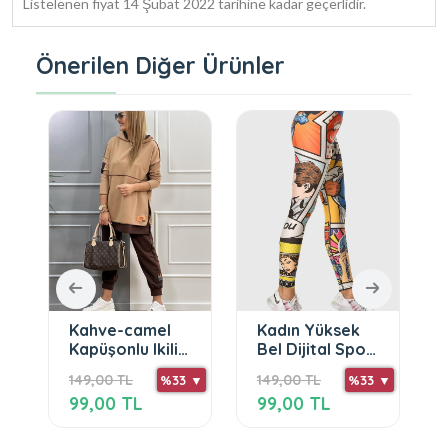
Listelenen fiyat 14 Şubat 2022 tarihine kadar geçerlidir.
Önerilen Diğer Ürünler
Kahve-camel
Kadın Yüksek
Kapüşonlu Ikili
Bel Dijital Spor
Takım SMM
Tayt
149,00 TL
149,00 TL
 ▼
%33 ▼
%33 ▼
99,00 TL
99,00 TL