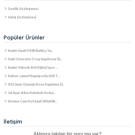
Üyelik Sözleşmesi
Satış Sözleşmesi
Popüler Ürünler
Kadın Siyah Fitilli Balıkçı Ya..
Haki Oversize Crop Kapitone Şi..
Kadın Yüksek Bel Dijital Spor ..
Kahve-camel Kapüşonlu Ikili T..
925 Ayar Gümüş Rose Kaplama Zi..
14 Ayar Altın Kelebek Kolye..
Kesme Cam Kol Saati Bileklik..
İletişim
Aklınıza takılan bir soru mu var?